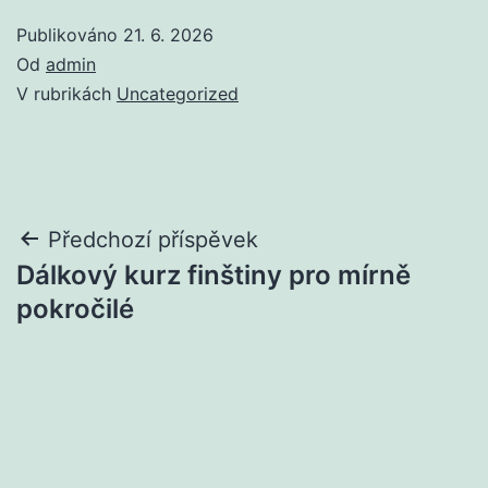
Publikováno
21. 6. 2026
Od
admin
V rubrikách
Uncategorized
Navigace
Předchozí příspěvek
Dálkový kurz finštiny pro mírně
pro
pokročilé
příspěvek