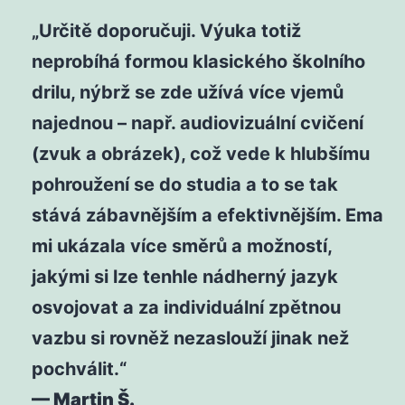
„Určitě doporučuji. Výuka totiž
neprobíhá formou klasického školního
drilu, nýbrž se zde užívá více vjemů
najednou – např. audiovizuální cvičení
(zvuk a obrázek), což vede k hlubšímu
pohroužení se do studia a to se tak
stává zábavnějším a efektivnějším. Ema
mi ukázala více směrů a možností,
jakými si lze tenhle nádherný jazyk
osvojovat a za individuální zpětnou
vazbu si rovněž nezaslouží jinak než
pochválit.“
— Martin Š.