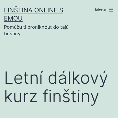
Přejít
FINŠTINA ONLINE S
Menu
k
EMOU
obsahu
Pomůžu ti proniknout do tajů
finštiny
Letní dálkový
kurz finštiny