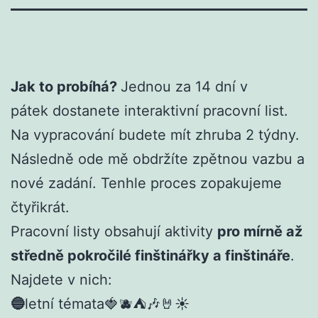
Jak to probíhá?
Jednou za 14 dní v
pátek dostanete interaktivní pracovní list.
Na vypracování budete mít zhruba 2 týdny.
Následně ode mě obdržíte zpětnou vazbu a
nové zadání. Tenhle proces zopakujeme
čtyřikrát.
Pracovní listy obsahují aktivity
pro mírně až
středně pokročilé finštinářky a finštináře
.
Najdete v nich:
🔵
letní témata🍓🫐⛺🎶🤘☀️