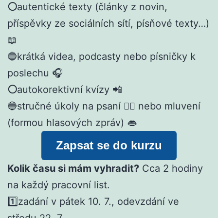
⚪
autentické texty (články z novin,
příspěvky ze sociálních sítí, písňové texty…)
📖
🔵krátká videa, podcasty nebo písničky k
poslechu 🎧
⚪
autokorektivní kvízy 📲
🔵stručné úkoly na psaní ✍🏻 nebo mluvení
(formou hlasových zpráv) 👄
Zapsat se do kurzu
Kolik času si mám vyhradit?
Cca 2 hodiny
na každý pracovní list.
1️⃣zadání v pátek 10. 7., odevzdání ve
středu 22. 7.