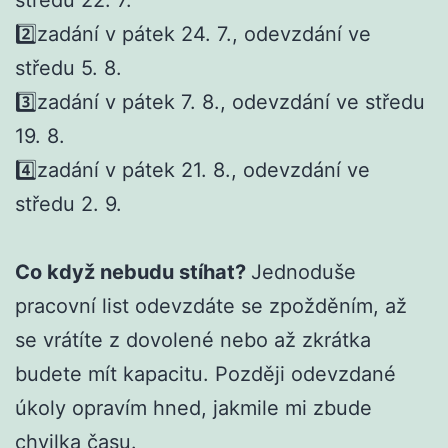
2️⃣zadání v pátek 24. 7., odevzdání ve
středu 5. 8.
3️⃣zadání v pátek 7. 8., odevzdání ve středu
19. 8.
4️⃣zadání v pátek 21. 8., odevzdání ve
středu 2. 9.
Co když nebudu stíhat?
Jednoduše
pracovní list odevzdáte se zpožděním, až
se vrátíte z dovolené nebo až zkrátka
budete mít kapacitu. Později odevzdané
úkoly opravím hned, jakmile mi zbude
chvilka času.